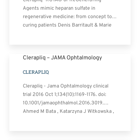
Contact
Agents mimic heparan sulfate in
regenerative medicine: from concept to
curing patients Denis Barritault & Marie
Gilbert-Sirieix & Kim Lee Rice & Fernando
Siñeriz & Dulce Papy-Garcia & Christophe
Baudouin & Pascal Desgranges & Gilbert
Clerapliq – JAMA Ophtalmology
Zakine & Jean-Louis Saffar8 & Johan van
Neck Abstract The [...]
CLERAPLIQ
Clerapliq - Jama Ophtalmology clinical
trial 2016 Oct 1;134(10):1169-1176. doi:
10.1001/jamaophthalmol.2016.3019.
Ahmed M Bata , Katarzyna J Witkowska ,
Piotr A Wozniak , Klemens Fondi , Gerald
Schmidinger , Niklas Pircher , Stephan
Szegedi , Valentin Aranha Dos Santos ,