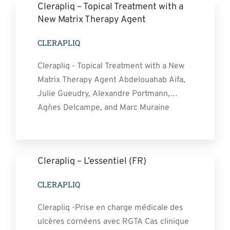
Clerapliq – Topical Treatment with a
Anca Pantalon , René M Werkmeister,
New Matrix Therapy Agent
Gerhard Garhofer , [...]
CLERAPLIQ
Clerapliq - Topical Treatment with a New
Matrix Therapy Agent Abdelouahab Aifa,
Julie Gueudry, Alexandre Portmann,
Agn`es Delcampe, and Marc Muraine
PURPOSE. Neurotrophic keratopathy is a
degenerative disease of the corneal
epithelium resulting from impaired
Clerapliq – L’essentiel (FR)
corneal innervation, possibly leading to
perforation. We aimed to assess the
CLERAPLIQ
efficacy and tolerance [...]
Clerapliq -Prise en charge médicale des
ulcères cornéens avec RGTA Cas clinique