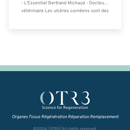
- L'Essentiel Bertrand Michaud - Docteur
vétérinaire Les ulcères cornéens sont des
affections fréquemment rencontrées en
pratique vétérinaire quotidienne. Leur
trai- tement passe par la mise en
évidence de l’origine de la lésion. Ainsi, le
traitement devra [...]
Organes Tissus Régénération Réparation Remplacement
©2026 | OTR3 | All rights reserved.