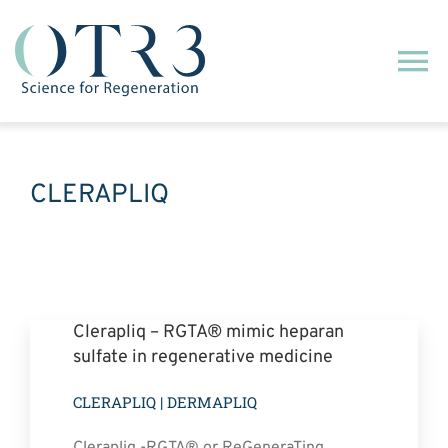
Passer
au
Na
contenu
à
Qui sommes-nous ?
ba
CLERAPLIQ
Notre technologie
Nos engagements
Clerapliq – RGTA® mimic heparan
Notre activité commerciale
sulfate in regenerative medicine
CLERAPLIQ | DERMAPLIQ
Actualités
Clerapliq -RGTA® or ReGeneraTing